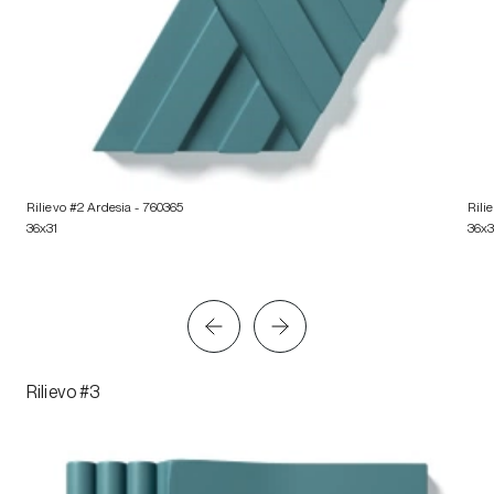
Rilievo #2 Ardesia
- 760365
Rili
36x31
36x3
Rilievo #3