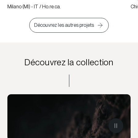
Milano (MI) - IT / Ho.re.ca.
Chi
Découvrez les autres projets
Découvrez la collection