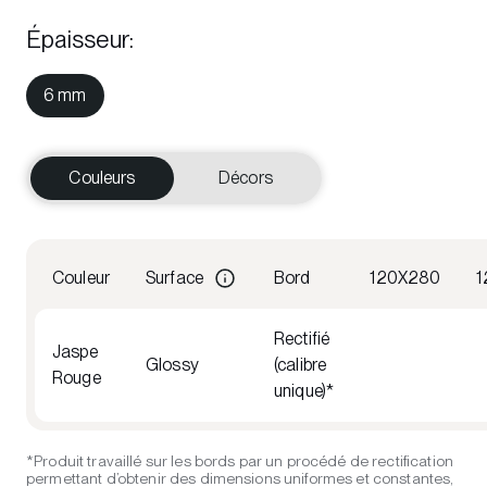
Épaisseur
:
6 mm
Couleurs
Décors
Couleur
Surface
Bord
120X280
1
Rectifié
Jaspe
Glossy
(calibre
Rouge
unique)*
*Produit travaillé sur les bords par un procédé de rectification
permettant d’obtenir des dimensions uniformes et constantes,