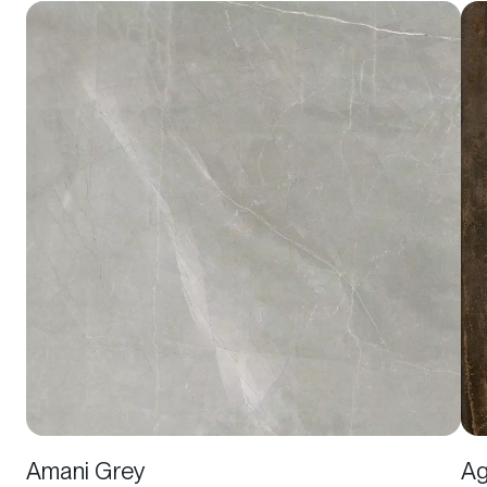
Amani Grey
Ag