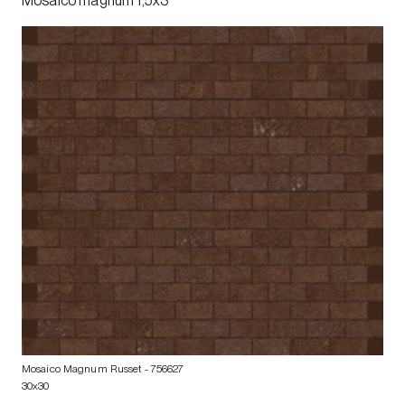
Mosaico magnum 1,5x3
Mosaico Magnum Russet
- 756627
30x30