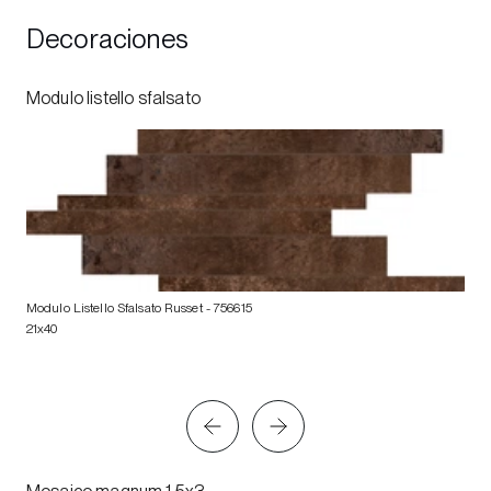
Decoraciones
Modulo listello sfalsato
Modulo Listello Sfalsato Russet
- 756615
21x40