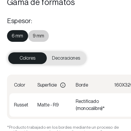
Gama de formatos
Espesor
:
6 mm
9 mm
Colores
Decoraciones
Color
Superficie
Borde
160X32
Rectificado
Russet
Matte - R9
(monocalibre)*
*Producto trabajado en los bordes mediante un proceso de