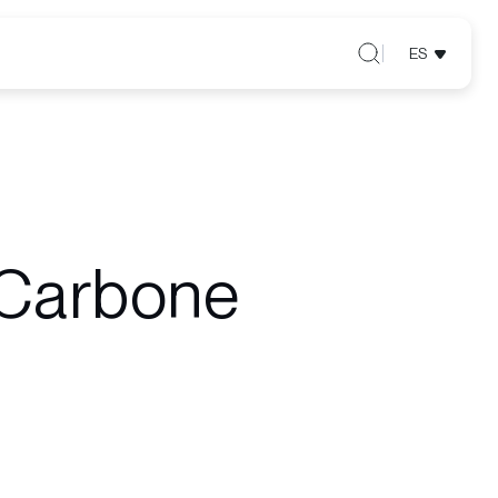
ES
 Carbone