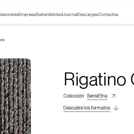
fesionales
Empresa
Contactos
Sostenibilidad
Journal
Descargas
one
Rigatino
Colección
:
SensiEtna
Descubre los formatos