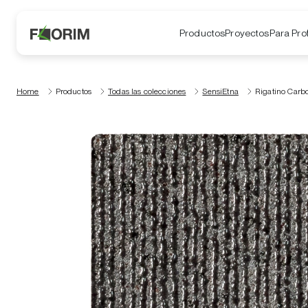
Productos
Proyectos
Para Pro
Home
Productos
Todas las colecciones
SensiEtna
Rigatino Carb