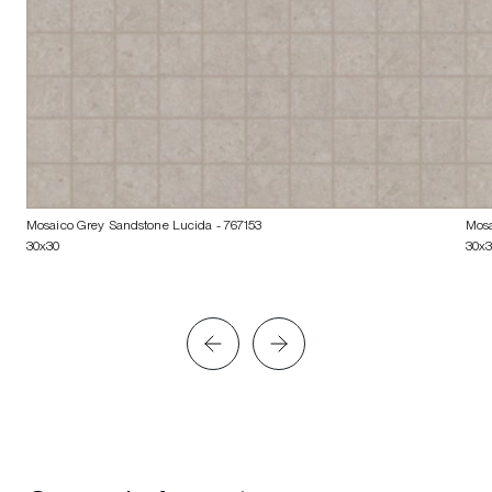
Mosaico Grey Sandstone Lucida
- 767153
Mosa
30x30
30x