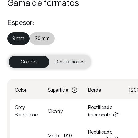
Gama de formatos
Espesor
:
9 mm
20 mm
Colores
Decoraciones
Color
Superficie
Borde
120
Grey
Rectificado
Glossy
Sandstone
(monocalibre)*
Rectificado
Matte - R10