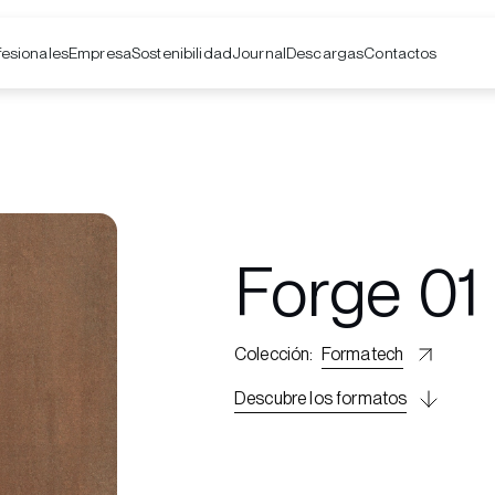
fesionales
Empresa
Contactos
Sostenibilidad
Journal
Descargas
Forge 01
Colección
:
Formatech
Descubre los formatos