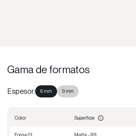
Gama de formatos
Espesor
:
6 mm
9 mm
Color
Superficie
Forge 01
Matte - R9