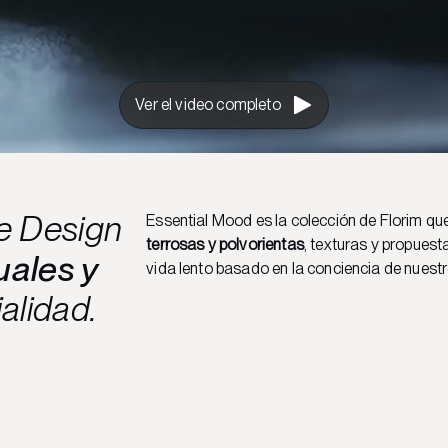
Ver el video completo
ve Design
Essential Mood es la colección de Florim q
terrosas y polvorientas
, texturas y propuest
uales y
vida lento basado en la conciencia de nuestro
alidad.