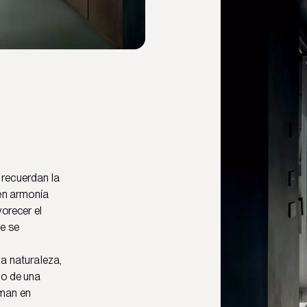
z recuerdan la
en armonía
vorecer el
e se
la naturaleza,
do de una
rman en