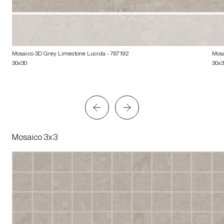
Mosaico 3D Grey Limestone Lucida
- 767192
Mosa
30x30
30x
Mosaico 3x3