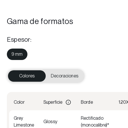
Gama de formatos
Espesor
:
9 mm
Colores
Decoraciones
Color
Superficie
Borde
120
Grey
Rectificado
Glossy
Limestone
(monocalibre)*