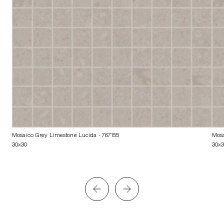
Mosaico Grey Limestone Lucida
- 767155
Mosa
30x30
30x