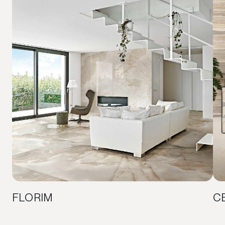
FLORIM
C