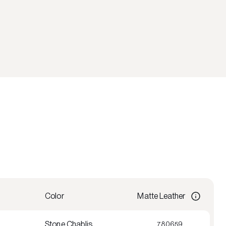
Color
Matte Leather
Stone Chablis
780659