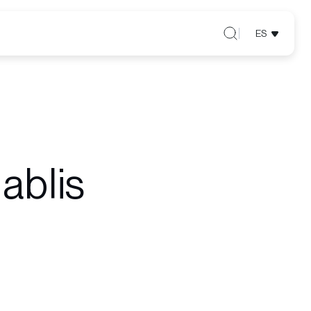
ES
ablis