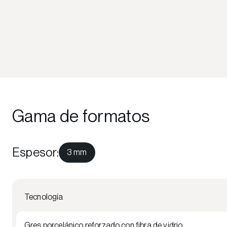
Gama de formatos
Espesor
:
3 mm
Tecnología
Gres porcelánico reforzado con fibra de vidrio