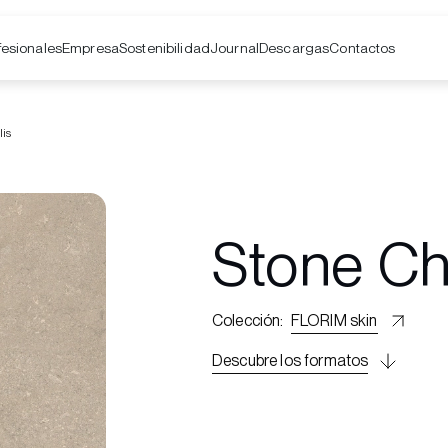
fesionales
Empresa
Contactos
Sostenibilidad
Journal
Descargas
lis
Stone Ch
Colección
:
FLORIM skin
Descubre los formatos