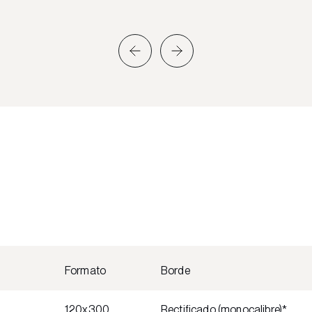
Formato
Borde
120x300
Rectificado (monocalibre)*