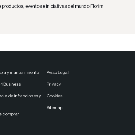
e productos, eventos e iniciativas del mundo Florim
eza y mantenimiento
Aviso Legal
m4Business
Privacy
cia de infracciones y
Cookies
Sitemap
e comprar