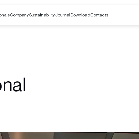
onals
Company
Contacts
Sustainability
Journal
Download
onal