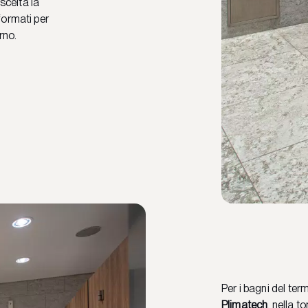
scelta la
 formati per
rno.
Per i bagni del ter
Plimatech
, nella t