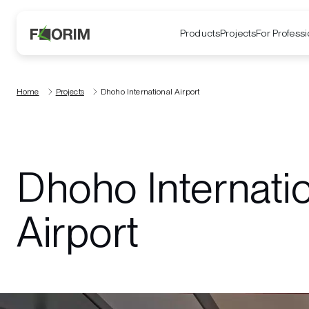
Products
Projects
For Professi
Home
Projects
Dhoho International Airport
Dhoho Internati
Airport