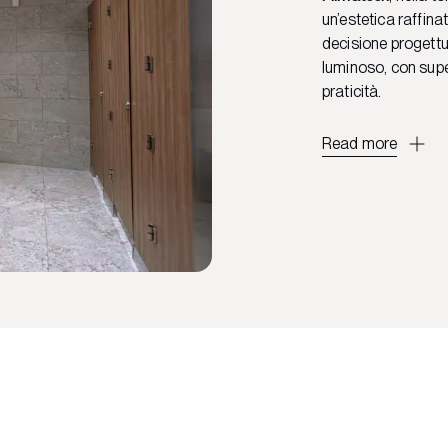
un’estetica raffina
decisione progettu
luminoso, con supe
praticità.
Read more