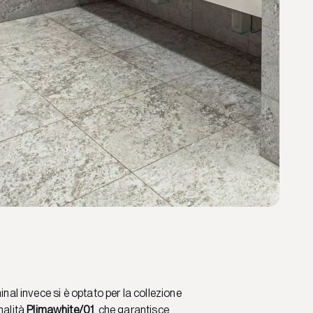
minal invece si è optato per la collezione
onalità
Plimawhite/01
, che garantisce