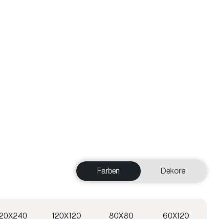
Farben
Dekore
120X240
120X120
80X80
60X120