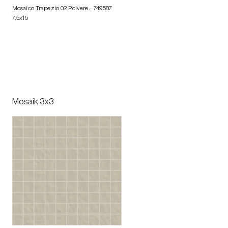
Mosaico Trapezio 02 Polvere
- 749587
7,5x15
Mosaik 3x3