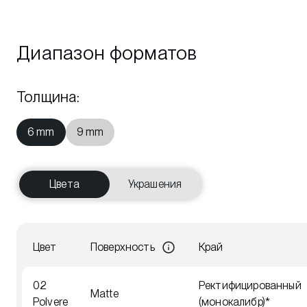
Диапазон форматов
Толщина
:
6 mm
9 mm
Цвета
Украшения
Цвет
Поверхность
Край
02
Ректифицированный
Matte
Polvere
(монокалибр)*