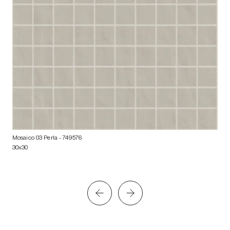
Mosaico 03 Perla
- 749576
30x30