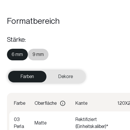
Formatbereich
Stärke
:
6 mm
9 mm
Farben
Dekore
Farbe
Oberfläche
Kante
120X
03
Rektifiziert
Matte
Perla
(Einheitskaliber)*