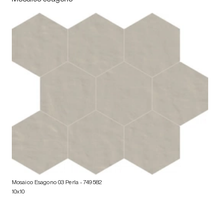
Mosaico Esagono 03 Perla
- 749582
10x10