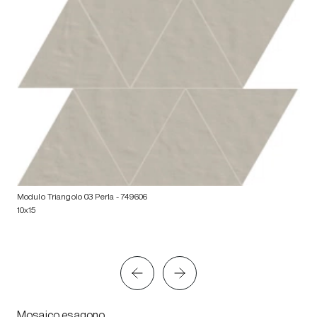
Modulo Triangolo 03 Perla
- 749606
10x15
Mosaico esagono