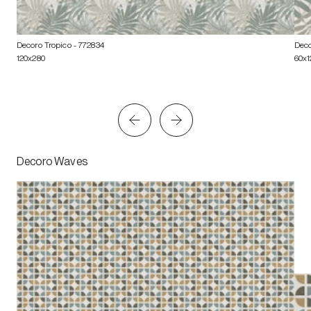
Decoro Tropico
- 772834
Deco
120x280
60x1
Decoro Waves