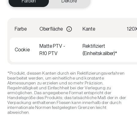
Farben
Dekore
Farbe
Oberfläche
Kante
120
Matte PTV -
Rektifiziert
Cookie
R10 PTV
(Einheitskaliber)*
*Produkt, dessen Kanten durch ein Rektifizierungsverfahren
bearbeitet werden, um einheitliche und konstante
Abmessungen zu erzielen und so mehr Präzision,
Regelmäßigkeit und Einfachheit bei der Verlegung zu
ermöglichen. Das angegebene Format entspricht der
Handelsgröße des Produkts; das tatsächliche Maß der in der
Verpackung enthaltenen Fliesen kann innerhalb der durch
internationale Normen festgelegten Grenzen leicht
abweichen.