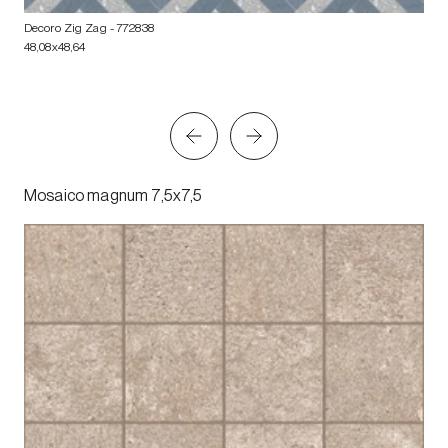
Decoro Zig Zag
- 772838
48,08x48,64
Mosaico magnum 7,5x7,5