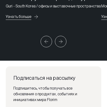
Guri - South Korea / офисы и выставочные пространства
Mon
Узнать больше
Уз
Подписаться на рассылку
Подпишитесь, чтобы получать все
обновления о продуктах, событиях и
инициативах мира Florim