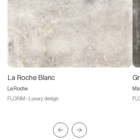
La Roche Blanc
Gr
La Roche
Mat
FLORIM - Luxury design
FLO