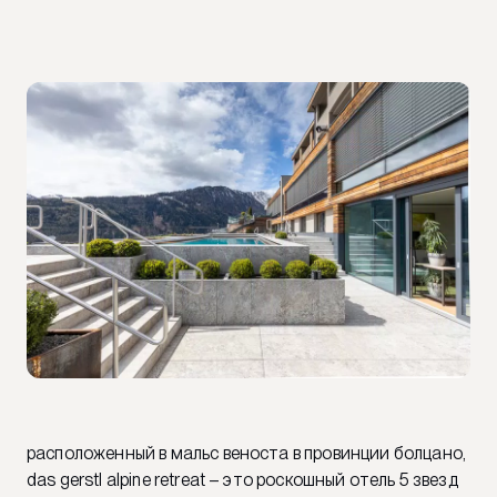
расположенный в мальс веноста в провинции болцано,
das gerstl alpine retreat – это роскошный отель 5 звезд