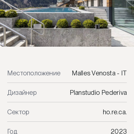
Местоположение
Malles Venosta - IT
Дизайнер
Planstudio Pederiva
Сектор
ho.re.ca.
Год
2023