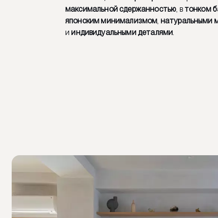
максимальной сдержанностью
, в
тонком б
японским минимализмом
,
натуральными 
и
индивидуальными деталями
.