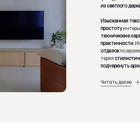
из светлого дере
Изысканная текс
простоту
интерье
технические хар
практичности
. 
отделок
позволя
теряя
стилистич
подчеркнуть арх
Читать далее