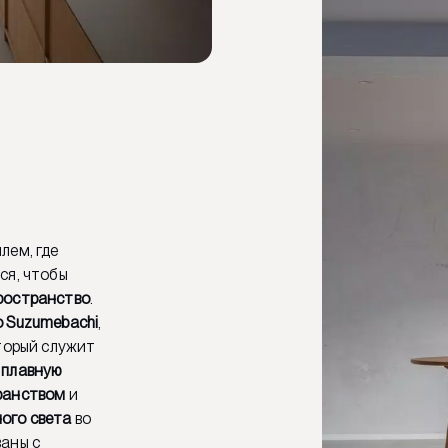
лем, где
я, чтобы
ространство
.
 Suzumebachi
,
оторый служит
я
плавную
ранством
и
ого света
во
аны с