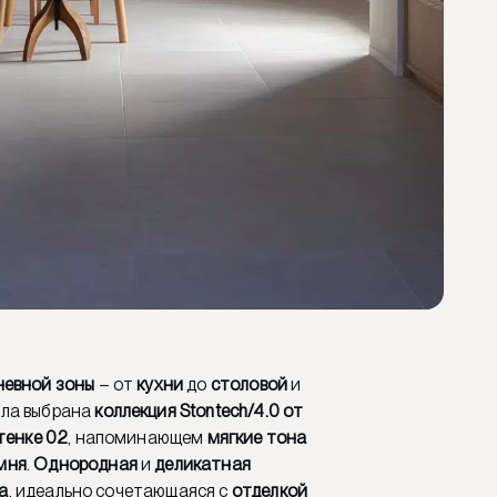
невной зоны
– от
кухни
до
столовой
и
ла выбрана
коллекция Stontech/4.0 от
тенке 02
, напоминающем
мягкие тона
мня
.
Однородная
и
деликатная
а
, идеально сочетающаяся с
отделкой