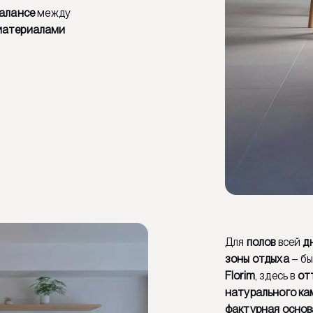
алансе
между
материалами
Для
полов
всей
д
зоны отдыха
– бы
Florim
, здесь в
от
натурального ка
фактурная основ