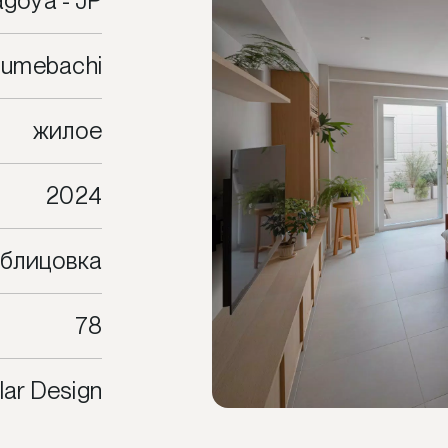
goya - JP
zumebachi
жилое
2024
облицовка
78
lar Design