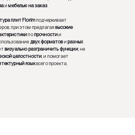
ва
и
мебелью на заказ
.
тура
плит Florim
подчеркивает
ров, при этом предлагая
высокие
актеристики
по
прочности
и
Использование
двух форматов
и
разных
ет
визуально разграничить функции
, не
еской целостности
, и помогает
итектурный язык
всего проекта.