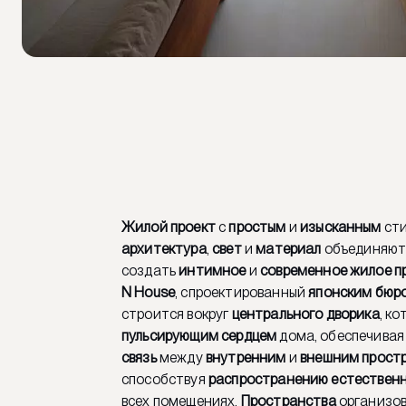
Жилой проект
с
простым
и
изысканным
сти
архитектура
,
свет
и
материал
объединяютс
создать
интимное
и
современное жилое п
N House
, спроектированный
японским бюро
строится вокруг
центрального дворика
, к
пульсирующим сердцем
дома, обеспечива
связь
между
внутренним
и
внешним прост
способствуя
распространению естественн
всех помещениях.
Пространства
организов