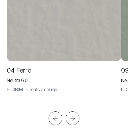
04 Ferro
09
Neutra 6.0
Neu
FLORIM - Creative design
FLO