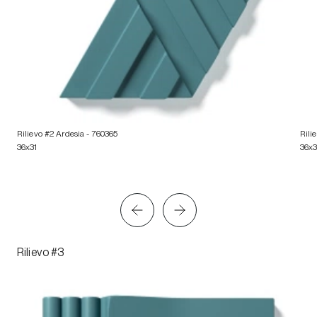
Rilievo #2 Ardesia
- 760365
Rili
36x31
36x3
Rilievo #3