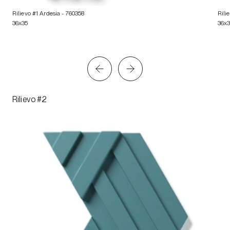
Rilievo #1 Ardesia
- 760358
Rili
36x35
36x
Rilievo #2