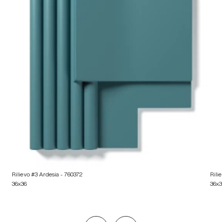
Rilievo #3 Ardesia
- 760372
Rili
36x36
36x