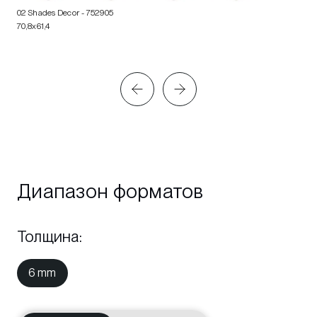
02 Shades Decor
- 752905
70,8x61,4
Диапазон форматов
Толщина
:
6 mm