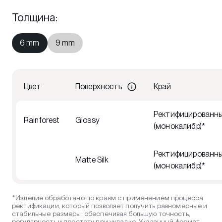
Толщина
:
6 mm
9 mm
Цвет
Поверхность
Край
Ректифицированн
Rainforest
Glossy
(монокалибр)*
Ректифицированн
Matte Silk
(монокалибр)*
*Изделие обработано по краям с применением процесса
ректификации, который позволяет получить равномерные и
стабильные размеры, обеспечивая большую точность,
регулярность и простоту при укладке. Указанный формат