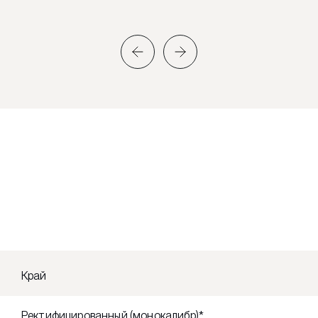
Край
Ректифицированный (монокалибр)*