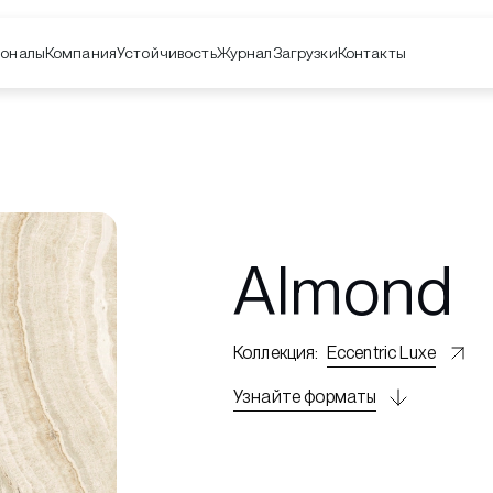
оналы
Компания
Контакты
Устойчивость
Журнал
Загрузки
Almond
Коллекция
:
Eccentric Luxe
Узнайте форматы