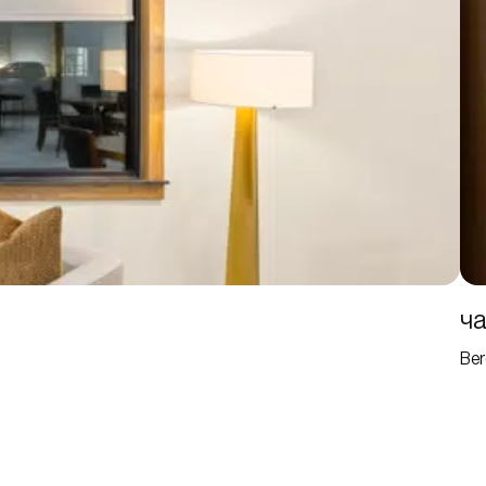
ча
Ber