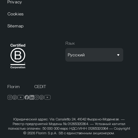
Privacy
Cookies
Sitemap
Язык
Русский
Florim
CEDIT
Юридический адрес: Via Canaletto 24, 41042 Фьорано-Моденезе. —
Реестр предприятий Модены № 01265320364. — Уставный капитал
полностью оплачен: 50 000 000 евро НДС/ИНН 01265320364 — Copyright
© 2026 Florim S.p.A. SB с единственным акционером.