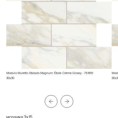
Modulo Muretto Sfalsato Magnum Étoile Crème Glossy
- 761815
Modu
30x30
30x
мозаика 3x15