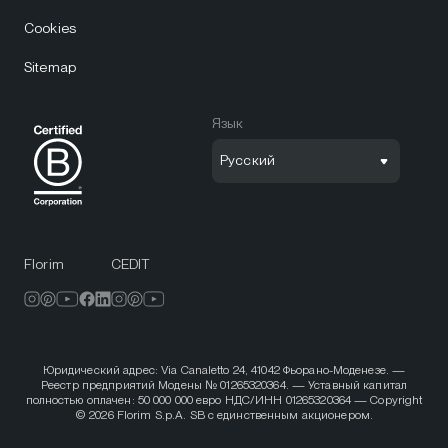
Cookies
Sitemap
Язык
Русский
Florim
CEDIT
Юридический адрес: Via Canaletto 24, 41042 Фьорано-Моденезе. —
Реестр предприятий Модены № 01265320364. — Уставный капитал
полностью оплачен: 50 000 000 евро НДС/ИНН 01265320364 — Copyright
© 2026 Florim S.p.A. SB с единственным акционером.