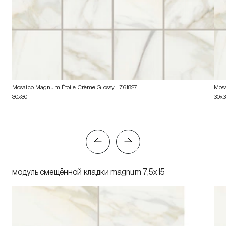
Mosaico Magnum Étoile Crème Glossy
- 761827
Mosa
30x30
30x
модуль смещённой кладки magnum 7,5x15