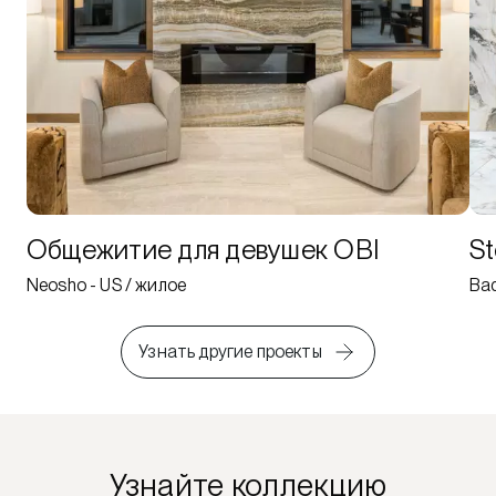
Общежитие для девушек OBI
St
Neosho - US / жилое
Bad
Узнать другие проекты
Узнайте коллекцию