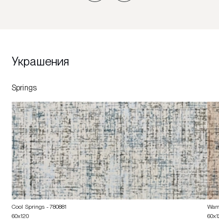
Украшения
Springs
Cool Springs
- 780881
War
60x120
60x1