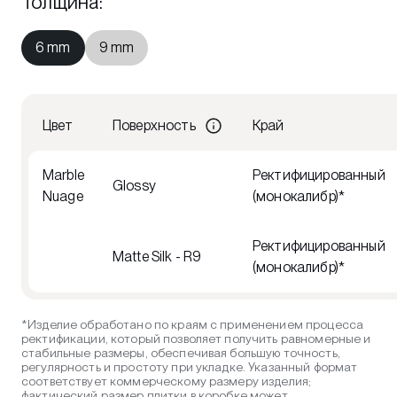
Толщина
:
6 mm
9 mm
Цвет
Поверхность
Край
Marble
Ректифицированный
Glossy
Nuage
(монокалибр)*
Ректифицированный
Matte Silk - R9
(монокалибр)*
*Изделие обработано по краям с применением процесса
ректификации, который позволяет получить равномерные и
стабильные размеры, обеспечивая большую точность,
регулярность и простоту при укладке. Указанный формат
соответствует коммерческому размеру изделия;
фактический размер плитки в коробке может