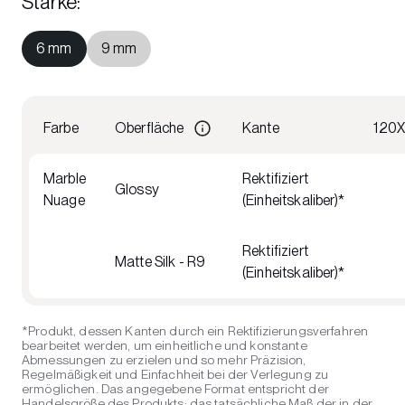
Stärke
:
6 mm
9 mm
Farbe
Oberfläche
Kante
120
Marble
Rektifiziert
Glossy
Nuage
(Einheitskaliber)*
Rektifiziert
Matte Silk - R9
(Einheitskaliber)*
*Produkt, dessen Kanten durch ein Rektifizierungsverfahren
bearbeitet werden, um einheitliche und konstante
Abmessungen zu erzielen und so mehr Präzision,
Regelmäßigkeit und Einfachheit bei der Verlegung zu
ermöglichen. Das angegebene Format entspricht der
Handelsgröße des Produkts; das tatsächliche Maß der in der