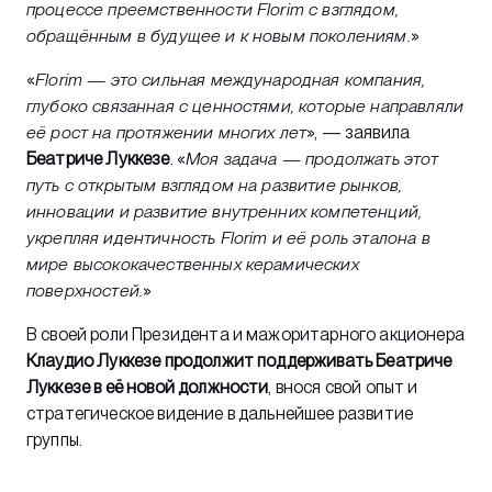
процессе преемственности Florim с взглядом,
обращённым в будущее и к новым поколениям.
»
«
Florim — это сильная международная компания,
глубоко связанная с ценностями, которые направляли
её рост на протяжении многих лет
», — заявила
Беатриче Луккезе
. «
Моя задача — продолжать этот
путь с открытым взглядом на развитие рынков,
инновации и развитие внутренних компетенций,
укрепляя идентичность Florim и её роль эталона в
мире высококачественных керамических
поверхностей.
»
В своей роли Президента и мажоритарного акционера
Клаудио Луккезе продолжит поддерживать Беатриче
Луккезе в её новой должности
, внося свой опыт и
стратегическое видение в дальнейшее развитие
группы.