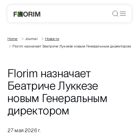
Home
Journal
Новости
Florim назначает Беатриче Луккезе новым Генеральным директором
Florim назначает
Беатриче Луккезе
новым Генеральным
директором
27 мая 2026 г.