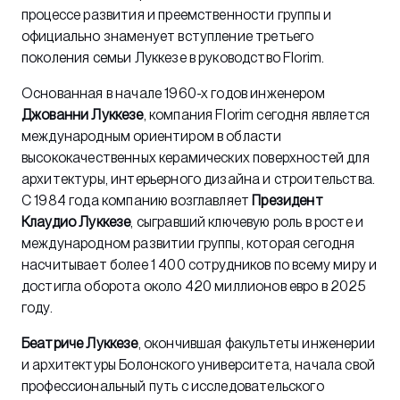
процессе развития и преемственности группы и
официально знаменует вступление третьего
поколения семьи Луккезе в руководство Florim.
Основанная в начале 1960-х годов инженером
Джованни Луккезе
, компания Florim сегодня является
международным ориентиром в области
высококачественных керамических поверхностей для
архитектуры, интерьерного дизайна и строительства.
С 1984 года компанию возглавляет
Президент
Клаудио Луккезе
, сыгравший ключевую роль в росте и
международном развитии группы, которая сегодня
насчитывает более 1 400 сотрудников по всему миру и
достигла оборота около 420 миллионов евро в 2025
году.
Беатриче Луккезе
, окончившая факультеты инженерии
и архитектуры Болонского университета, начала свой
профессиональный путь с исследовательского