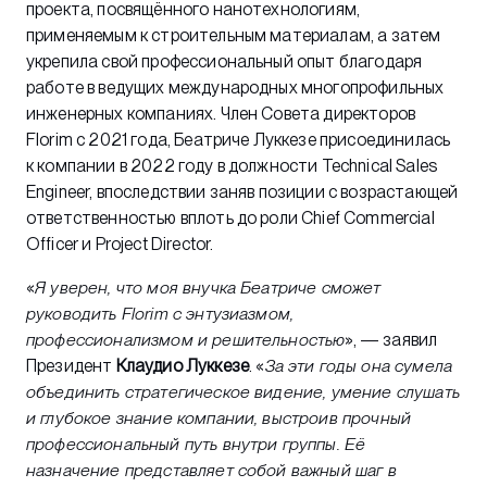
проекта, посвящённого нанотехнологиям,
применяемым к строительным материалам, а затем
укрепила свой профессиональный опыт благодаря
работе в ведущих международных многопрофильных
инженерных компаниях. Член Совета директоров
Florim с 2021 года, Беатриче Луккезе присоединилась
к компании в 2022 году в должности Technical Sales
Engineer, впоследствии заняв позиции с возрастающей
ответственностью вплоть до роли Chief Commercial
Officer и Project Director.
«
Я уверен, что моя внучка Беатриче сможет
руководить Florim с энтузиазмом,
профессионализмом и решительностью
», — заявил
Президент
Клаудио Луккезе
. «
За эти годы она сумела
объединить стратегическое видение, умение слушать
и глубокое знание компании, выстроив прочный
профессиональный путь внутри группы. Её
назначение представляет собой важный шаг в