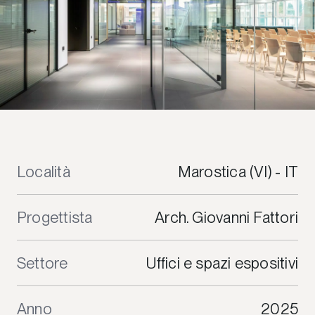
Località
Marostica (VI) - IT
Progettista
Arch. Giovanni Fattori
Settore
Uffici e spazi espositivi
Anno
2025