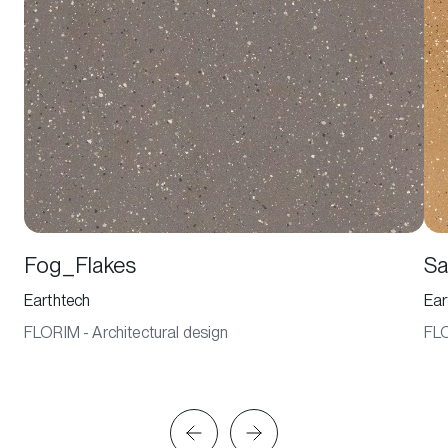
Fog_Flakes
Sa
Earthtech
Ear
FLORIM - Architectural design
FLO