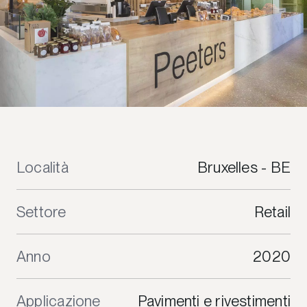
Località
Bruxelles - BE
Settore
Retail
Anno
2020
Applicazione
Pavimenti e rivestimenti