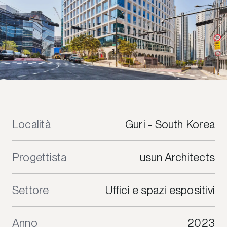
Località
Guri - South Korea
Progettista
usun Architects
Settore
Uffici e spazi espositivi
Anno
2023