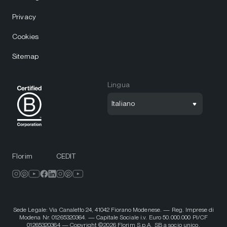
Privacy
Cookies
Sitemap
Lingua
Italiano
Florim
CEDIT
Sede Legale: Via Canaletto 24, 41042 Fiorano Modenese. — Reg. Imprese di
Modena Nr. 01265320364. — Capitale Sociale i.v. Euro 50.000.000 PI/CF
01265320364 — Copyright ©2026 Florim S.p.A. SB a socio unico.