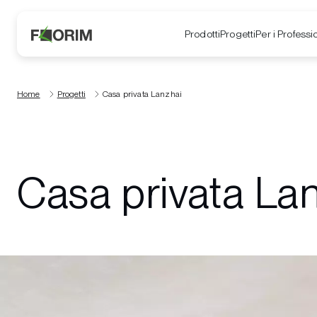
Prodotti
Progetti
Per i Professio
Home
Progetti
Casa privata Lanzhai
Casa privata La