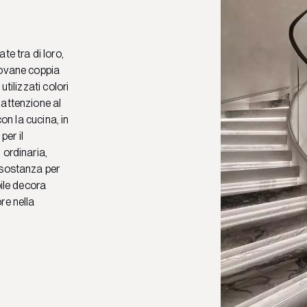
te tra di loro,
iovane coppia
 utilizzati colori
 attenzione al
con la cucina, in
per il
 ordinaria,
 sostanza per
oile decora
re nella