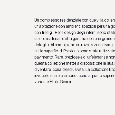
Un complesso residenziale con due villa collega
un'abitazione con ambienti spaziosi per una g
con tre figli. Per il design degli interni sono stati
unici e materiali d'alta gamma con una grande
detaglio. Al primo piano si trova la zona living 
cui le superfici di Prexious sono state utilizzate 
pavimento. Rare, preziose e di un’eleganza non
questa collezione mette a disposizione la sua
diventare icona d’esclusività. La collezione Ét
invece le scale che conducono al piano superio
variante Étoile Renoir.