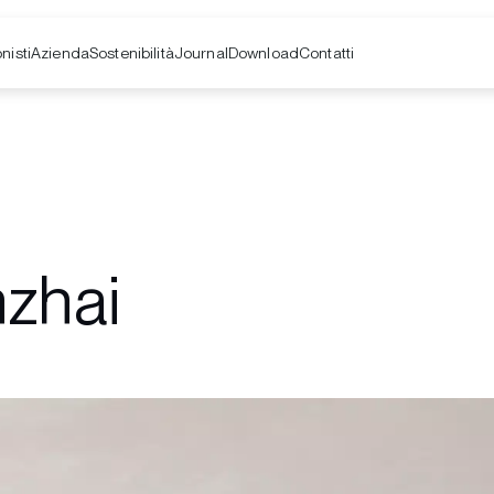
nisti
Azienda
Contatti
Sostenibilità
Journal
Download
nzhai