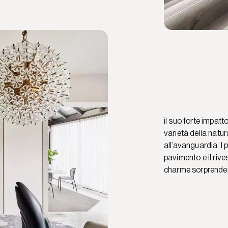
il suo forte impat
varietà della natu
all’avanguardia. I p
pavimento e il rive
charme sorprendent