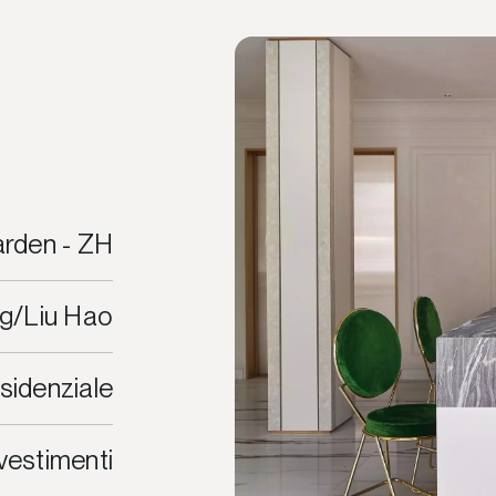
arden - ZH
g/Liu Hao
sidenziale
ivestimenti