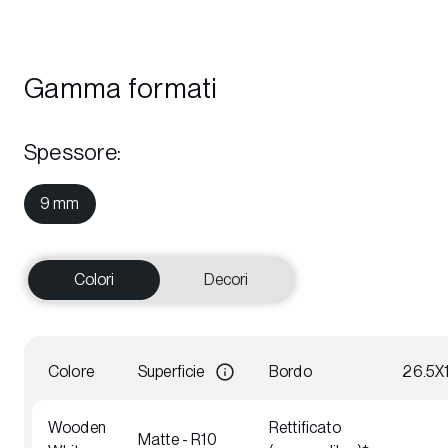
Gamma formati
Spessore
:
9 mm
Colori
Decori
Colore
Superficie
Bordo
26.5X
Wooden
Rettificato
Matte - R10