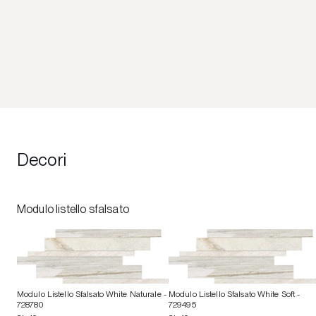
Decori
Modulo listello sfalsato
Modulo Listello Sfalsato White Naturale
-
Modulo Listello Sfalsato White Soft
-
728780
729495