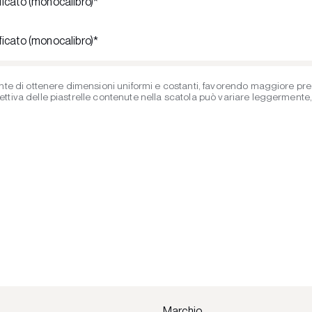
ficato (monocalibro)*
ficato (monocalibro)*
te di ottenere dimensioni uniformi e costanti, favorendo maggiore precis
iva delle piastrelle contenute nella scatola può variare leggermente, ent
Marchio