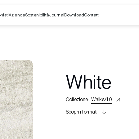
nisti
Azienda
Contatti
Sostenibilità
Journal
Download
White
Collezione
:
Walks/1.0
Scopri i formati