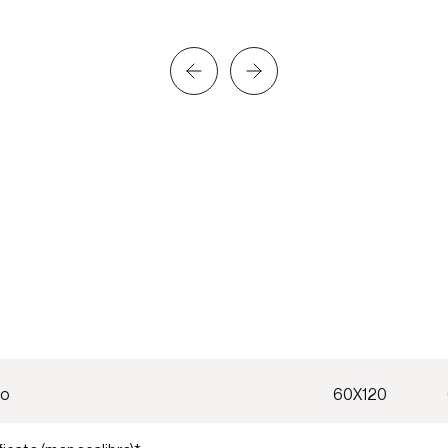
do
60X120