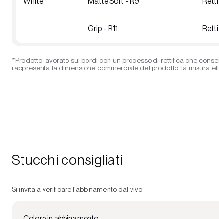
White
Matte Soft - R9
Retti
Grip - R11
Retti
*Prodotto lavorato sui bordi con un processo di rettifica che consen
rappresenta la dimensione commerciale del prodotto; la misura effett
Stucchi consigliati
Si invita a verificare l'abbinamento dal vivo
Colore in abbinamento