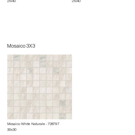
21x40
21x40
Mosaico 3X3
Mosaico White Naturale
- 728797
30x30