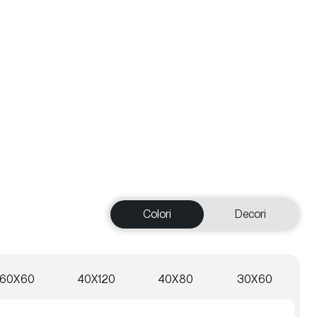
Colori
Decori
60X60
40X120
40X80
30X60