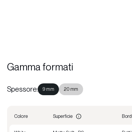
Gamma formati
Spessore
:
9 mm
20 mm
Colore
Superficie
Bor