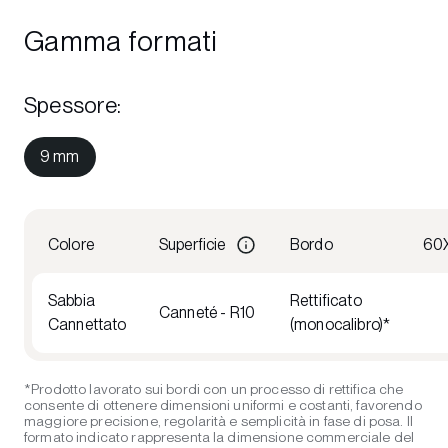
Gamma formati
Spessore
:
9 mm
Colore
Superficie
Bordo
60
Sabbia
Rettificato
Canneté - R10
Cannettato
(monocalibro)*
*Prodotto lavorato sui bordi con un processo di rettifica che
consente di ottenere dimensioni uniformi e costanti, favorendo
maggiore precisione, regolarità e semplicità in fase di posa. Il
formato indicato rappresenta la dimensione commerciale del