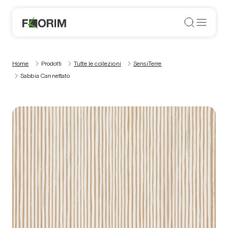
Home
Prodotti
Tutte le collezioni
SensiTerre
Sabbia Cannettato