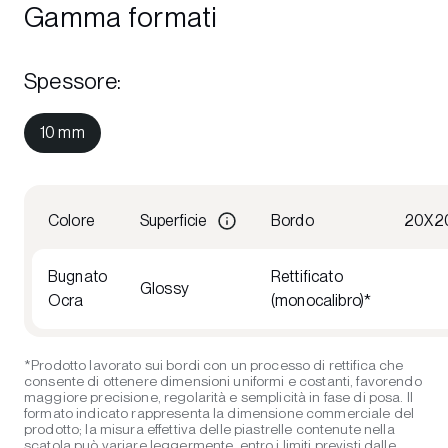
Gamma formati
Spessore
:
10 mm
Colore
Superficie
Bordo
20X2
Bugnato
Rettificato
Glossy
Ocra
(monocalibro)*
*Prodotto lavorato sui bordi con un processo di rettifica che
consente di ottenere dimensioni uniformi e costanti, favorendo
maggiore precisione, regolarità e semplicità in fase di posa. Il
formato indicato rappresenta la dimensione commerciale del
prodotto; la misura effettiva delle piastrelle contenute nella
scatola può variare leggermente, entro i limiti previsti dalle