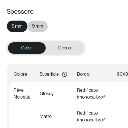
Spessore
:
6 mm
9 mm
Colori
Decori
Colore
Superficie
Bordo
160X
Rêve
Rettificato
Glossy
Noisette
(monocalibro)*
Rettificato
Matte
(monocalibro)*