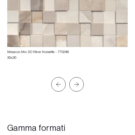
Mosaico Mix 3D Rêve Noisette
- 770248
30x30
Gamma formati