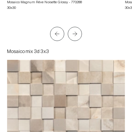
Mosaico Magnum Rêve Noisette Glossy
- 770288
Mosa
30x30
30x
Mosaico mix 3d 3x3