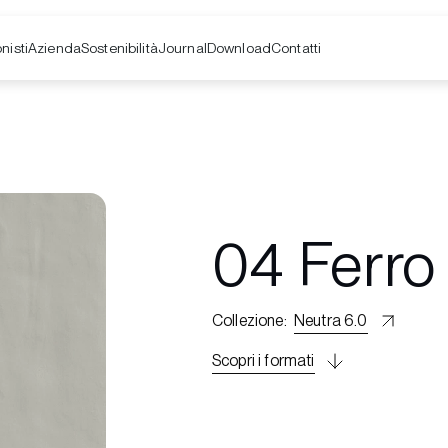
nisti
Azienda
Contatti
Sostenibilità
Journal
Download
04 Ferro
Collezione
:
Neutra 6.0
Scopri i formati