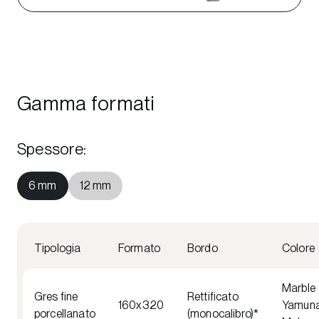
Gamma formati
Spessore
:
6 mm
12 mm
Tipologia
Formato
Bordo
Colore
Marble
Gres fine
Rettificato
160x320
Yamun
porcellanato
(monocalibro)*