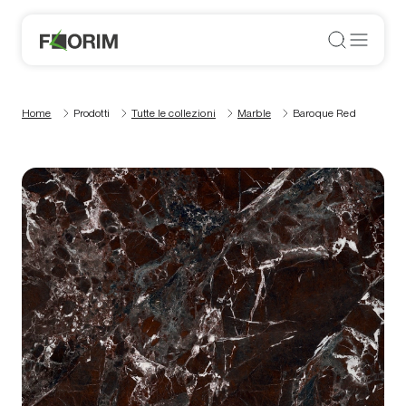
Home
Prodotti
Tutte le collezioni
Marble
Baroque Red