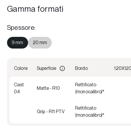
Gamma formati
Spessore
:
9 mm
20 mm
Colore
Superficie
Bordo
120X12
Cast
Rettificato
Matte - R10
04
(monocalibro)*
Rettificato
Grip - R11 PTV
(monocalibro)*