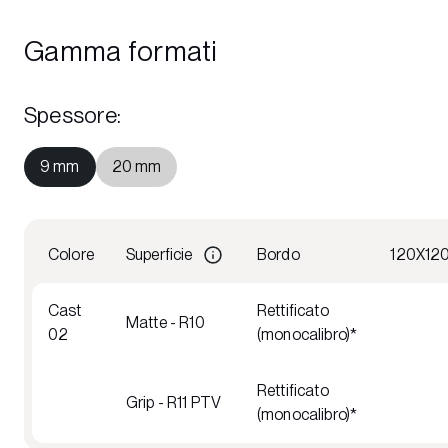
Gamma formati
Spessore
:
9 mm
20 mm
Colore
Superficie
Bordo
120X12
Cast
Rettificato
Matte - R10
02
(monocalibro)*
Rettificato
Grip - R11 PTV
(monocalibro)*