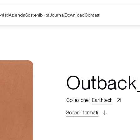
nisti
Azienda
Contatti
Sostenibilità
Journal
Download
Outback
Collezione
:
Earthtech
Scopri i formati