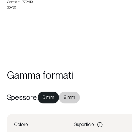
Comfort
- 772410
30x30
Gamma formati
Spessore
:
6 mm
9 mm
Colore
Superficie