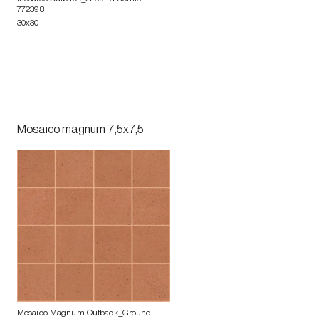
772398
30x30
Mosaico magnum 7,5x7,5
Mosaico Magnum Outback_Ground