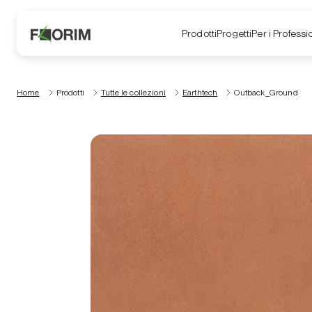
Prodotti
Progetti
Per i Professio
Home
Prodotti
Tutte le collezioni
Earthtech
Outback_Ground