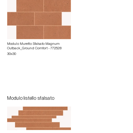
Modulo Muretto Sfalsato Magnum
Outback_Ground Comfort
- 772528
30x30
Modulo listello sfalsato