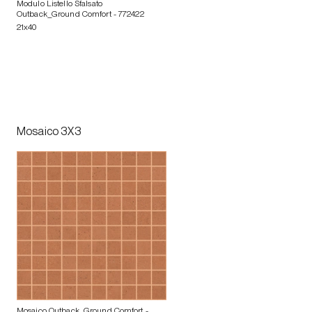
Modulo Listello Sfalsato
Outback_Ground Comfort
- 772422
21x40
Mosaico 3X3
Mosaico Outback_Ground Comfort
-