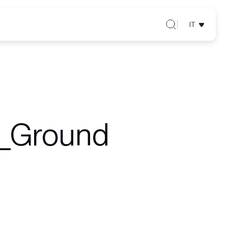
IT
_Ground