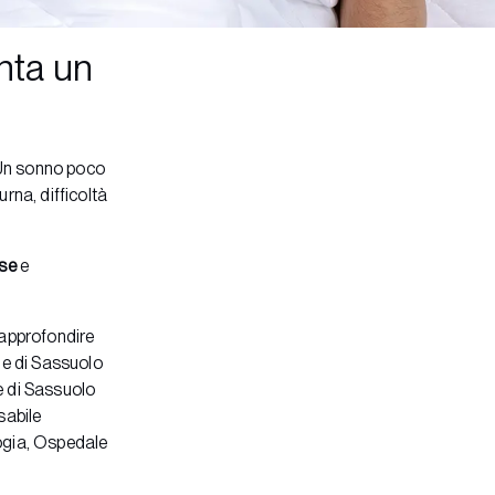
nta un
Un sonno poco
rna, difficoltà
se
e
 approfondire
le di Sassuolo
 di Sassuolo
sabile
logia, Ospedale