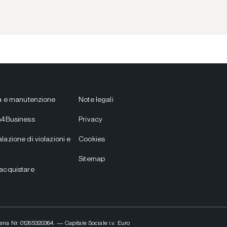
ia e manutenzione
Note legali
m4Business
Privacy
lazione di violazioni e
Cookies
Sitemap
acquistare
na Nr. 01265320364. — Capitale Sociale i.v. Euro