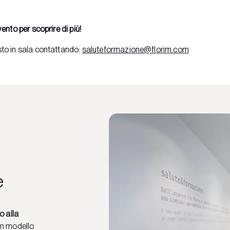
vento per scoprire di più!
to in sala contattando:
saluteformazione@florim.com
e
o alla
Un modello