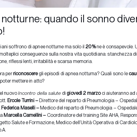
notturne: quando il sonno dive
!
aliani soffrono di apnee notturne ma solo il
20%
ne è consapevole. 
 molteplici conseguenze sulla nostra vita quotidiana: stanchezza diu
e, riflessi lenti, irritabilità e scarsa memoria.
ora per
riconoscere
gli episodi di apnea notturna? Quali sono le
cau
poter mettere in atto?
del nuovo
Incontro della salute
di
giovedì 2 marzo
ci aiuteranno ad
ott.
Ercole Turrini –
Direttore del reparto di Pneumologia – Ospeda
a
Federica Maselli –
Medico del reparto di Pneumologia – Ospedale
sa
Marcella Camellini –
Coordinatore del training Site AHA, Respon
getto Salute e Formazione, Medico dell’Unità Operativa di Cardio
p.A.