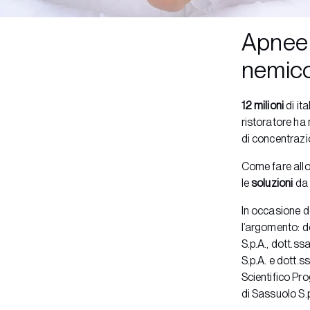
Apnee 
nemico
12 milioni
di it
ristoratore ha
di concentrazion
Come fare all
le
soluzioni
da 
In occasione 
l’argomento: d
S.p.A., dott.ss
S.p.A. e dott.s
Scientiﬁco Pro
di Sassuolo S.