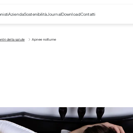
nisti
Azienda
Contatti
Sostenibilità
Journal
Download
ontri della salute
Apnee notturne