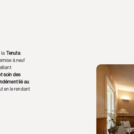
, la
Tenuta
emise à neuf
lliant
et soin des
ndément lié au
ut en le rendant