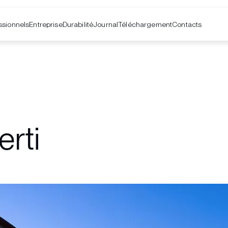
ssionnels
Entreprise
Contacts
Durabilité
Journal
Téléchargement
erti