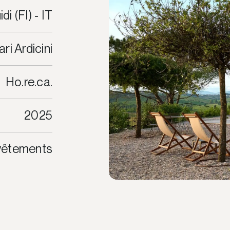
i (FI) - IT
ri Ardicini
Ho.re.ca.
2025
evêtements