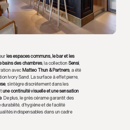
leur
les espaces communs, le bar et les
de bains des chambres
, la collection
Sensi
,
ration avec
Matteo Thun & Partners
, a été
tion Ivory Sand. La surface à effet pierre,
use
, s’intègre discrètement dans les
nt
une continuité visuelle et une sensation
e
. De plus, le grès cérame garantit des
urabilité, d’hygiène et de facilité
qualités indispensables dans un cadre