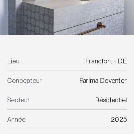
Lieu
Francfort - DE
Concepteur
Farima Deventer
Secteur
Résidentiel
Année
2025