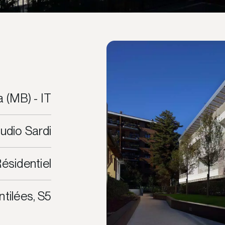
 (MB) - IT
udio Sardi
ésidentiel
tilées, S5